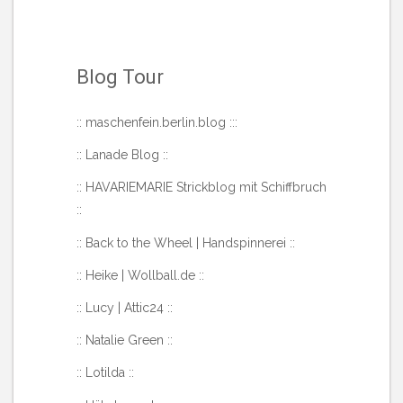
Blog Tour
::
maschenfein.berlin.blog
:::
::
Lanade Blog
::
::
HAVARIEMARIE Strickblog mit Schiffbruch
::
::
Back to the Wheel | Handspinnerei
::
::
Heike | Wollball.de
::
::
Lucy | Attic24
::
::
Natalie Green
::
::
Lotilda
::