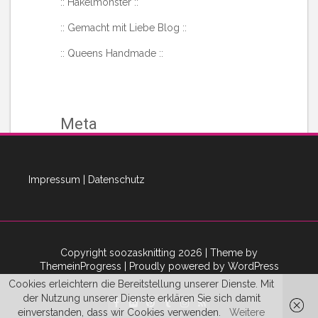
::
Häkelmonster
::
::
Gemacht mit Liebe Blog
::
::
Queens Handmade
::
Meta
Anmelden
Eintrags-Feed
Impressum
|
Datenschutz
Kommentar-Feed
WordPress.org
Copyright soozasknitting 2026
| Theme by
ThemeinProgress
| Proudly powered by WordPress
Cookies erleichtern die Bereitstellung unserer Dienste. Mit
…
…
«
1
3
4
5
6
7
43
»
der Nutzung unserer Dienste erklären Sie sich damit
einverstanden, dass wir Cookies verwenden.
Weitere