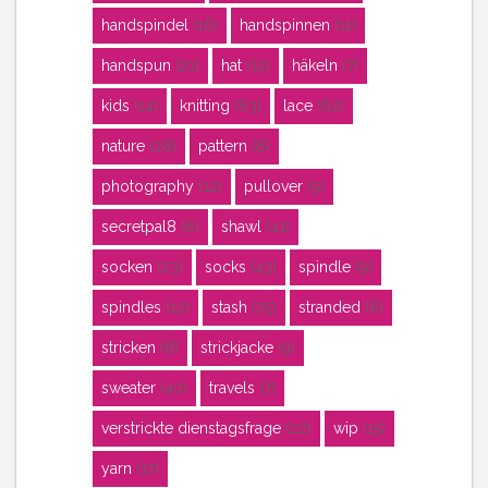
handspindel
(16)
handspinnen
(11)
handspun
(21)
hat
(12)
häkeln
(7)
kids
(14)
knitting
(63)
lace
(62)
nature
(28)
pattern
(8)
photography
(12)
pullover
(9)
secretpal8
(6)
shawl
(41)
socken
(23)
socks
(43)
spindle
(9)
spindles
(12)
stash
(25)
stranded
(6)
stricken
(8)
strickjacke
(9)
sweater
(40)
travels
(7)
verstrickte dienstagsfrage
(22)
wip
(15)
yarn
(17)