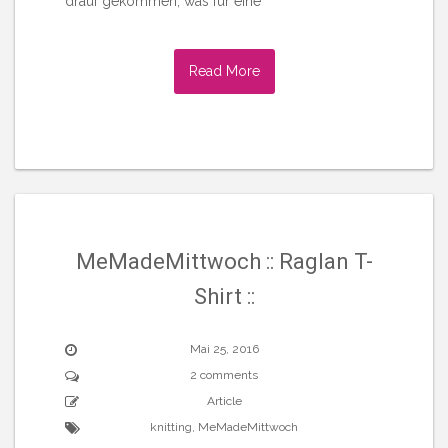
drauf gekommen, was für eine
Read More
MeMadeMittwoch :: Raglan T-
Shirt ::
Mai 25, 2016
2 comments
Article
knitting
,
MeMadeMittwoch