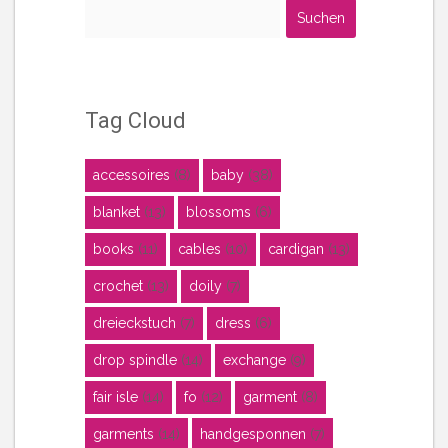
Suchen
nach:
Tag Cloud
accessoires
(8)
baby
(38)
blanket
(13)
blossoms
(6)
books
(11)
cables
(10)
cardigan
(13)
crochet
(13)
doily
(7)
dreieckstuch
(7)
dress
(6)
drop spindle
(14)
exchange
(9)
fair isle
(14)
fo
(12)
garment
(8)
garments
(14)
handgesponnen
(7)