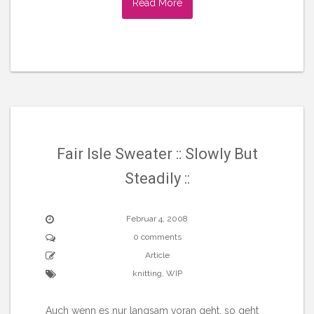
Read More
Fair Isle Sweater :: Slowly But
Steadily ::
Februar 4, 2008
0 comments
Article
knitting
,
WIP
Auch wenn es nur langsam voran geht, so geht