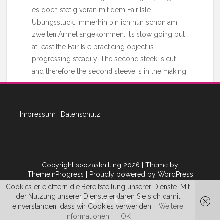
es doch stetig voran mit dem Fair Isle
Übungsstück. Immerhin bin ich nun schon am
zweiten Ärmel angekommen. It’s slow going but
at least the Fair Isle practicing object is
progressing steadily. The second steek is cut
and therefore the second sleeve is in the making.
Read More
Impressum
|
Datenschutz
Copyright soozasknitting 2026
| Theme by
ThemeinProgress
| Proudly powered by WordPress
Cookies erleichtern die Bereitstellung unserer Dienste. Mit
1
2
»
der Nutzung unserer Dienste erklären Sie sich damit
einverstanden, dass wir Cookies verwenden.
Weitere
Informationen
OK