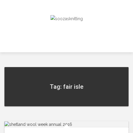
Skip
to
content
Tag: fair isle