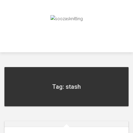
Skip
to
content
Tag: stash