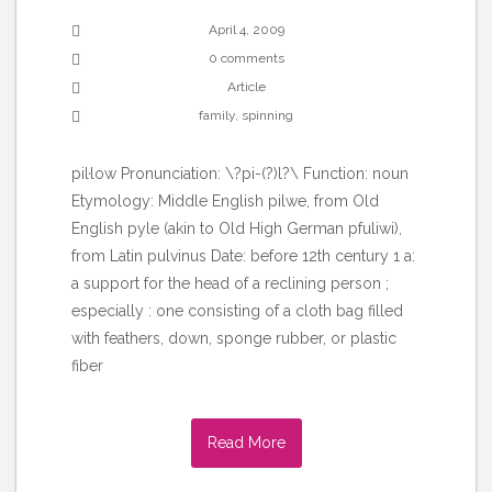
April 4, 2009
0 comments
Article
family
,
spinning
pil·low Pronunciation: \?pi-(?)l?\ Function: noun
Etymology: Middle English pilwe, from Old
English pyle (akin to Old High German pfuliwi),
from Latin pulvinus Date: before 12th century 1 a:
a support for the head of a reclining person ;
especially : one consisting of a cloth bag filled
with feathers, down, sponge rubber, or plastic
fiber
Read More