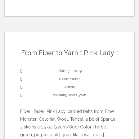
From Fiber to Yarn :: Pink Lady ::
März 31, 2009
0 comments
Article
spinning
,
tools
,
yarn
Fiber | Faser: Pink Lady, carded batts from Fiber
Monster; Colonial Wool, Tencel, a bit of Sparkle;
2 skeins à 1.5 oz (320m/80g) Color | Farbe:
green, purple, pink | grün, lila, rosa Tools |