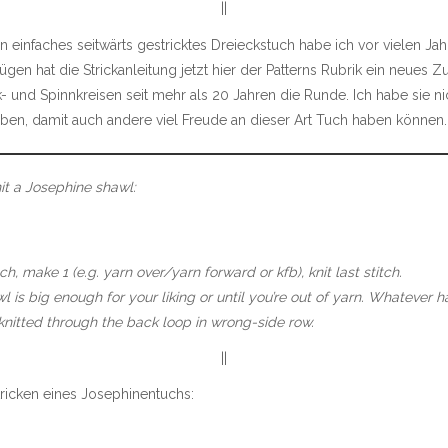
||
ein einfaches seitwärts gestricktes Dreieckstuch habe ich vor vielen Ja
ügen hat die Strickanleitung jetzt hier der Patterns Rubrik ein neues
 und Spinnkreisen seit mehr als 20 Jahren die Runde. Ich habe sie nic
eben, damit auch andere viel Freude an dieser Art Tuch haben können.
nit a Josephine shawl:
ch, make 1 (e.g. yarn over/yarn forward or kfb), knit last stitch.
l is big enough for your liking or until you’re out of yarn. Whatever h
knitted through the back loop in wrong-side row.
||
tricken eines
Josephinentuchs
: