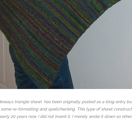
sideways triangle shawl has been originally posted as a blog entry b
 some re-formatting and spellchecking. This type of shawl construc
early 20 years now. I did not invent it, I merely wrote it down so othe