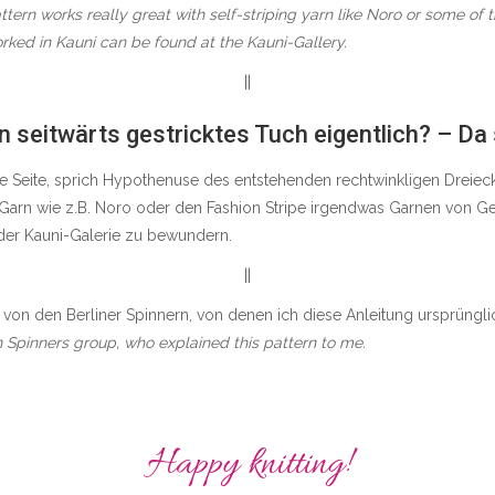
ttern works really great with self-striping yarn like Noro or some of 
rked in Kauni can be found at the
Kauni-Gallery
.
||
in seitwärts gestricktes Tuch eigentlich? – Da
Seite, sprich Hypothenuse des entstehenden rechtwinkligen Dreiecks
Garn wie z.B. Noro oder den Fashion Stripe irgendwas Garnen von Ge
 der
Kauni-Galerie
zu bewundern.
||
von den Berliner Spinnern, von denen ich diese Anleitung ursprünglic
n Spinners group, who explained this pattern to me.
Happy knitting!