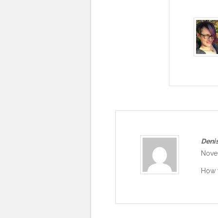
Deni
Novem
How t