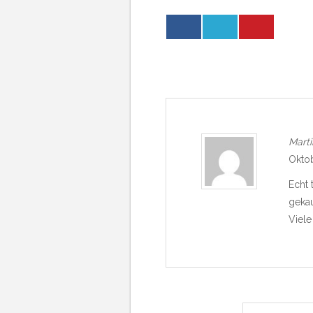
Marti
Oktob
Echt 
gekau
Viele