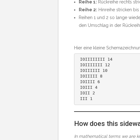
Reihe 1:
Rückreihe rechts str
Reihe 2:
Hinreihe stricken bi
Reihen 1 und 2 so lange wied
den Umschlag in der Rückreihe
Hier eine kleine Schemazeichnung
 IOIIIIIIII 14

 IOIIIIIII 12

 IOIIIIII 10

 IOIIIII 8

 IOIIII 6

 IOIII 4

 IOII 2

 III 1
How does this sidewa
In mathematical terms we are kn