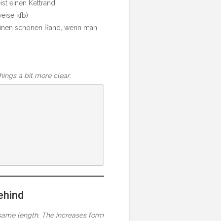
st einen Kettrand.
eise kfb)
t einen schönen Rand, wenn man
things a bit more clear
:
ehind
 same length. The increases form