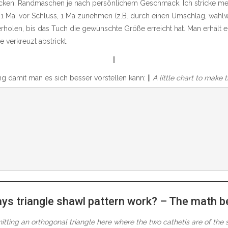
icken, Randmaschen je nach persönlichem Geschmack. Ich stricke mei
s 1 Ma. vor Schluss, 1 Ma zunehmen (z.B. durch einen Umschlag, wahlw
erholen, bis das Tuch die gewünschte Größe erreicht hat. Man erhäl
 verkreuzt abstrickt.
||
 damit man es sich besser vorstellen kann: ||
A little chart to make 
ys triangle shawl pattern work? – The math b
itting an orthogonal triangle here where the two cathetis are of the