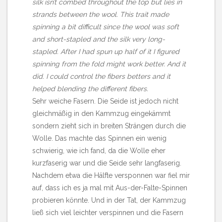
silk isn’t combed throughout the top but lies in
strands between the wool. This trait made
spinning a bit difficult since the wool was soft
and short-stapled and the silk very long-
stapled. After I had spun up half of it I figured
spinning from the fold might work better. And it
did. I could control the fibers betters and it
helped blending the different fibers.
Sehr weiche Fasern. Die Seide ist jedoch nicht
gleichmäßig in den Kammzug eingekämmt
sondern zieht sich in breiten Strängen durch die
Wolle. Das machte das Spinnen ein wenig
schwierig, wie ich fand, da die Wolle eher
kurzfaserig war und die Seide sehr langfaserig.
Nachdem etwa die Hälfte versponnen war fiel mir
auf, dass ich es ja mal mit Aus-der-Falte-Spinnen
probieren könnte. Und in der Tat, der Kammzug
ließ sich viel leichter verspinnen und die Fasern