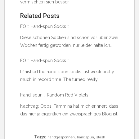
vermischten sich besser.
Related Posts
FO :: Hand-spun Socks ::
Diese schönen Socken sind schon vor über zwei
Wochen fertig geworden, nur leider hatte ich…
FO :: Hand-spun Socks ::
I finished the hand-spun socks last week pretty
much in record time. The turned really…
Hand-spun :: Random Red Violets ::
Nachtrag: Oops. Tammina hat mich erinnert, dass
das hier ja eigentlich ein zweisprachiges Blog ist.
…
Tags:
,
,
handgesponnen
handspun
stash