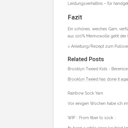
Leistungsverhältnis – für handge
Fazit
Ein schönes, weiches Garn, verfü
aus 100% Merinowolle geht der P
> Anleitung/Rezept zum Pullover
Related Posts
Brooklyn Tweed Kids - Berenice
Brooklyn Tweed has done it again 
Rainbow Sock Yarn
Vor einigen Wochen habe ich im
WIP :: From fiber to sock ::
Its been a while since Ive tried