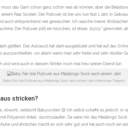
 muss das Garn schon ganz schön was ab können, aber die Belastung
i einem Paar Socken. Der Pullover ist bei uns nun fast 1 Jahr in Gebr
n und auch entsprechend viel gewaschen. Ich wasche meine Wollsache
ine. Der Pullover pillt ein bisschen, ist etwas „fuzzy“ geworden, aber
rk gelitten. Das Aulcaucil hat stark ausgeblutet und hat auf das Ochre 
nz auszuschließen, vor allem wenn man sehr helle und sehr dunkle G
och und wird auch in diesem Winter noch mal treu seinen Dienst tun.
Baby Fair Isle Pullover aus Malabrigo Sock nach einem Jahr intensiven Tragens
aus stricken?
a, obwohl, vielleicht Babysocken 😉 Ich selbst schaffe es jedoch, in rel
n mit Polyamid-Anteil durchzulaufen. Da wäre mir das Malabrigo Sock
chuhe und ähnliches macht es sich sehr gut und hat auch noch ein a