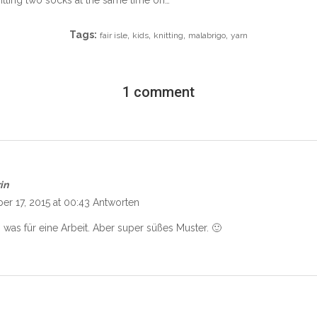
Tags:
,
,
,
,
fair isle
kids
knitting
malabrigo
yarn
1 comment
in
er 17, 2015 at 00:43
Antworten
was für eine Arbeit. Aber super süßes Muster. 🙂