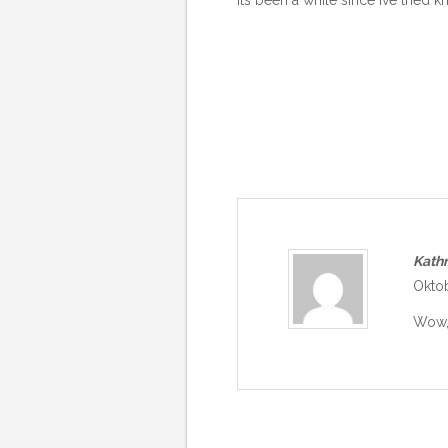
Kathr
Oktob
Wow, 