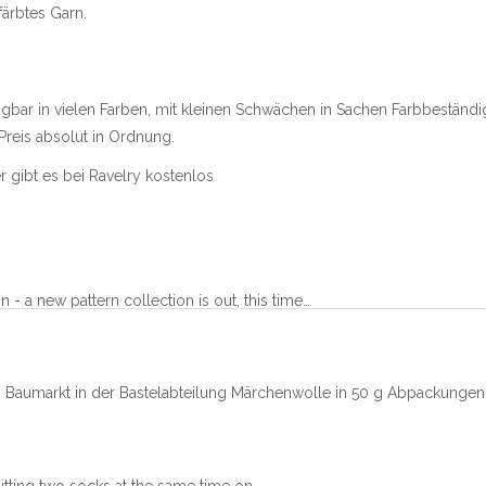
färbtes Garn.
gbar in vielen Farben, mit kleinen Schwächen in Sachen Farbbeständig
reis absolut in Ordnung.
 gibt es bei Ravelry kostenlos
- a new pattern collection is out, this time…
 Baumarkt in der Bastelabteilung Märchenwolle in 50 g Abpackungen
 knitting two socks at the same time on…