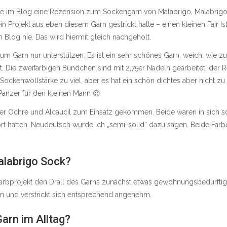
de im Blog eine Rezension zum Sockengarn von Malabrigo
, Malabrigo
in Projekt aus eben diesem Garn gestrickt hatte – einen kleinen Fair Isl
m Blog nie. Das wird hiermit gleich nachgeholt.
m Garn nur unterstützen. Es ist ein sehr schönes Garn, weich, wie zu
rkeit. Die zweifarbigen Bündchen sind mit 2,75er Nadeln gearbeitet, der
 Sockenwollstärke zu viel, aber es hat ein schön dichtes aber nicht zu
 Panzer für den kleinen Mann 😉
ver Ochre und Alcaucil zum Einsatz gekommen. Beide waren in sich s
tört hätten. Neudeutsch würde ich „semi-solid“ dazu sagen. Beide Fa
alabrigo Sock?
arbprojekt den Drall des Garns zunächst etwas gewöhnungsbedürftig.
n und verstrickt sich entsprechend angenehm.
Garn im Alltag?