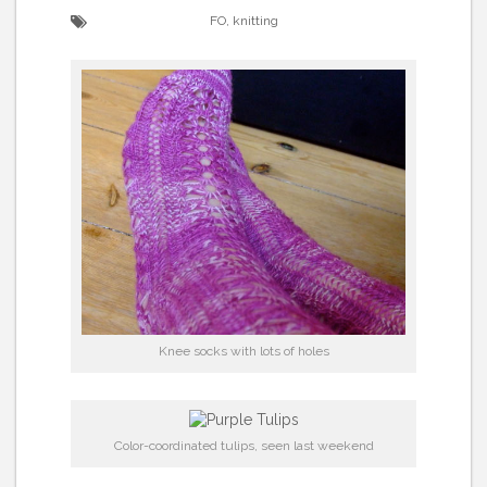
FO
,
knitting
Knee socks with lots of holes
Color-coordinated tulips, seen last weekend