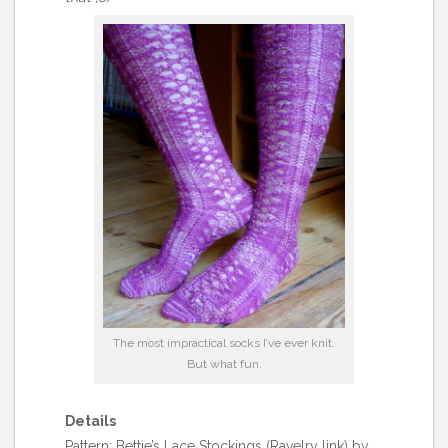
The most impractical socks I’ve ever knit.
But what fun.
Details
Pattern:
Bettie’s Lace Stockings (Ravelry link)
by