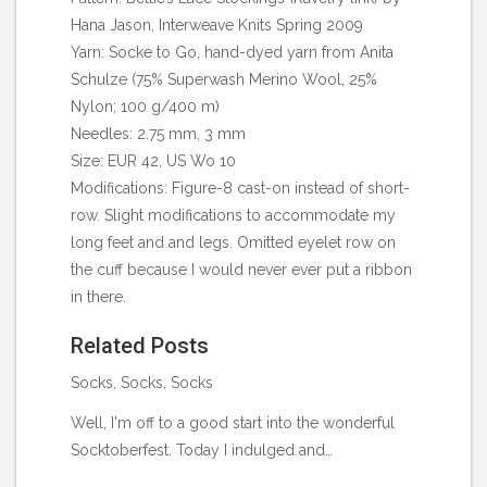
Hana Jason, Interweave Knits Spring 2009
Yarn: Socke to Go, hand-dyed yarn from Anita
Schulze (75% Superwash Merino Wool, 25%
Nylon; 100 g/400 m)
Needles: 2.75 mm, 3 mm
Size: EUR 42, US Wo 10
Modifications: Figure-8 cast-on instead of short-
row. Slight modifications to accommodate my
long feet and and legs. Omitted eyelet row on
the cuff because I would never ever put a ribbon
in there.
Related Posts
Socks, Socks, Socks
Well, I'm off to a good start into the wonderful
Socktoberfest. Today I indulged and…