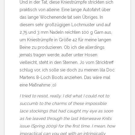
Und in der Tat, diese Kniestrümpfe strickten sich
praktisch von alleine. Eine lange Autofahrt über
das lange Wochenende tat sein Übriges. In
diesem sehr großzügigen Lochmuster und auf
2,75 und 3 mm Nadeln reichten 100 g Garn aus,
um Kniestrümpfe in Größe 42 für meine langen
Beine zu produzieren. Ob ich die allerdings
jemals tragen werde, außer unter Hosen
vielleicht, steht in den Sternen. Jo vom Stricktreff
schlug vor, ich solle sie doch zu meinen lila Doc
Martens 8-Loch Boots anziehen. Das wäre mal
eine Maßnahme ;o)
I tried to resist, really. I did what I could not to
succumb to the charms of these
impossible
lace stockings
that had caught my eye as soon
as I’ve leaved through the last Interweave Knits
issue (Spring 2009) for the first time. I mean, how
impractical can you get with an intrinsically