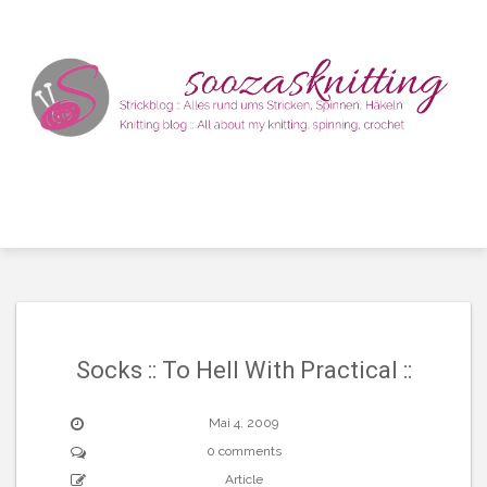
Skip
to
content
Socks :: To Hell With Practical ::
Mai 4, 2009
0 comments
Article