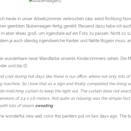
mich heute in unser Arbeitszimmer verkrochen (das weist Richtung No
en geerbten Stubenwagen fertig genäht. Passend dazu habe ich auc
60 m aber etwas groß, um irgendwie auf ein Foto zu passen. Nicht so 
ern ja auch ständig irgendwelche Kanten und Nähte Bügeln muss, am 
die wunderbare neue Wandfarbe unseres Kinderzimmers sehen. Die M
der und lila 🙂
d cool during hot days like these is our office, where not only lots 
 machine. So I took that as a sign and finally completed the lining 
ade matching curtain to keep the light out. The curtain does not exactl
sions of 2.4 x 1.6 meters. Not quite as relaxing was the simple fact 
 with lots of steam
sweating
he wonderful new wall color the painters put on two days ago. The b