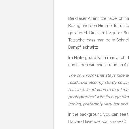
Bei dieser Affenhitze habe ich 
Bezug und den Himmel für unser
gezaubert. Die ist mit 2,40 x 1,
Tatsache, dass man beim Schneid
Dampf.
schwitz
Im Hintergrund kann man auch 
nun haben wir einen Traum in flie
The only room that stays nice an
reside but also my sturdy sewing
bassinet. In addition to that I m
photographed with its huge dimen
ironing, preferably very hot and
In the background you can see t
lilac and lavender walls now 🙂