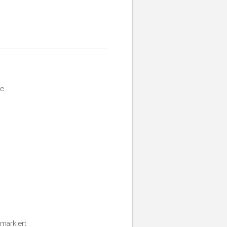
be…
markiert