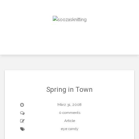
Skip
to
content
Spring in Town
März 31, 2008
0 comments
Article
eye candy