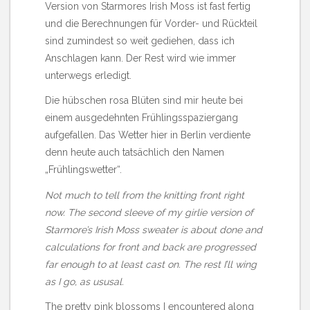
Version von Starmores
Irish Moss
ist fast fertig
und die Berechnungen für Vorder- und Rückteil
sind zumindest so weit gediehen, dass ich
Anschlagen kann. Der Rest wird wie immer
unterwegs erledigt.
Die hübschen rosa Blüten sind mir heute bei
einem ausgedehnten Frühlingsspaziergang
aufgefallen. Das Wetter hier in Berlin verdiente
denn heute auch tatsächlich den Namen
„Frühlingswetter“.
Not much to tell from the knitting front right
now. The second sleeve of my girlie version of
Starmore’s
Irish Moss
sweater is about done and
calculations for front and back are progressed
far enough to at least cast on. The rest I’ll wing
as I go, as ususal.
The pretty pink blossoms I encountered along