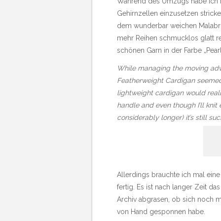
Während des Umzugs habe ich mir
Gehirnzellen einzusetzen stricke
dem wunderbar weichen Malabrigo
mehr Reihen schmucklos glatt re
schönen Garn in der Farbe „Pearl
While managing the moving adven
Featherweight Cardigan
seemed 
lightweight cardigan would really
handle and even though I’ll kni
considerably longer) it’s still su
Allerdings brauchte ich mal eine
fertig. Es ist nach langer Zeit 
Archiv abgrasen, ob sich noch me
von Hand gesponnen habe.