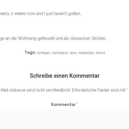
 nearly 2 weeks now and I just haven't gotten…
age an die Wohnung gefesselt und als obsessiver Stricker…
Tags:
,
,
,
,
cardigan
handspun
lace
malabrigo
shawl
Schreibe einen Kommentar
Mail-Adresse wird nicht veröffentlicht.
Erforderliche Felder sind mit
*
Kommentar
*