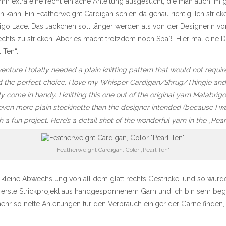
 extra eine recht einfache Anleitung ausgesucht, die man auch im g
n kann. Ein
Featherweight Cardigan
schien da genau richtig. Ich strick
 Lace. Das Jäckchen soll länger werden als von der Designerin vorg
chts zu stricken. Aber es macht trotzdem noch Spaß. Hier mal eine 
 Ten“.
ture I totally needed a plain knitting pattern that would not requir
the perfect choice. I love my Whisper Cardigan/Shrug/Thingie and f
 come in handy. I knitting this one out of the original yarn Malabrigo 
t even more plain stockinette than the designer intended (because I
ch a fun project. Here’s a detail shot of the wonderful yarn in the „Pea
Featherweight Cardigan, Color „Pearl Ten“
 kleine Abwechslung von all dem glatt rechts Gestricke, und so wurde
das erste Strickprojekt aus handgesponnenem Garn und ich bin sehr beg
hr so nette Anleitungen für den Verbrauch einiger der Garne finden, 