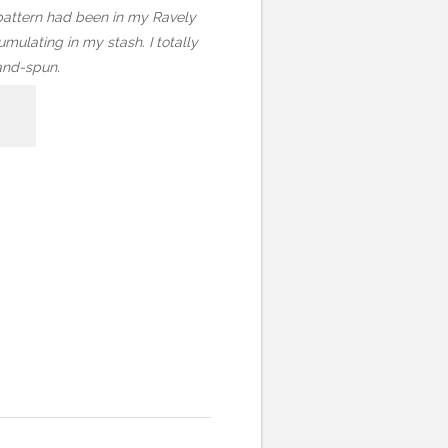
rf pattern had been in my Ravely
mulating in my stash. I totally
hand-spun.