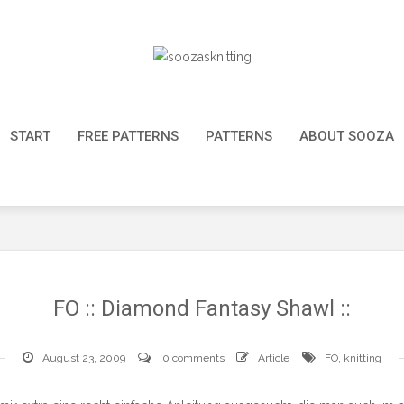
START
FREE PATTERNS
PATTERNS
ABOUT SOOZA
FO :: Diamond Fantasy Shawl ::
August 23, 2009
0 comments
Article
FO
,
knitting