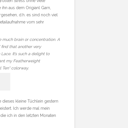
rößten Stress ohne viele
e ihn aus dem Origianl Garn,
esehen, d.h. es sind noch viel
Detailaufnahme vom sehr
e much brain or concentration. A
ind that another very
Lace. It’s such a delight to
 want my Featherweight
rl Ten“ colorway.
 dieses kleine Tüchlein gestern
eistert. Ich werde mal mein
die ich in den letzten Monaten