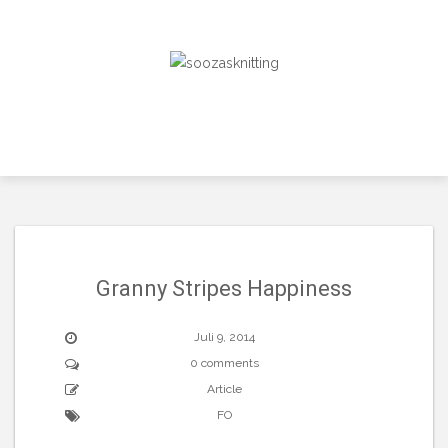
Skip
to
content
Granny Stripes Happiness
Juli 9, 2014
0 comments
Article
FO